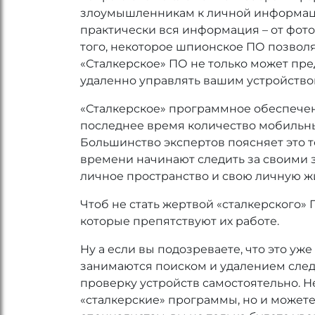
злоумышленникам к личной информации
практически вся информация – от фото
того, некоторое шпионское ПО позвол
«Сталкерское» ПО не только может пр
удаленно управлять вашим устройство
«Сталкерское» программное обеспечени
последнее время количество мобильны
Большинство экспертов поясняет это т
времени начинают следить за своими 
личное пространство и свою личную ж
Чтоб не стать жертвой «сталкерского»
которые препятствуют их работе.
Ну а если вы подозреваете, что это у
занимаются поиском и удалением следя
проверку устройств самостоятельно. 
«сталкерские» программы, но и может