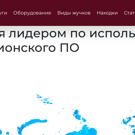
уги
Оборудование
Виды жучков
Находки
Ста
ся лидером по испол
ионского ПО