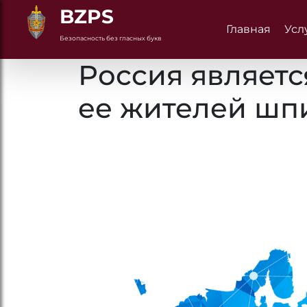
BZPS
Главная
Усл
Безопасность без гласных букв
Россия являет
ее жителей шп