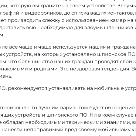
, которую вы храните на своем устройстве. Злоум
графий и видеороликов, до списка ваших контактов, 
яет производить слежку с использованием камер на
едоставить всю необходимую для злоумышленников 
м.
е все чаще и чаще используется нашими гражданами
х устройств, на которых установлено шпионское ПО
ем, что большинство наших граждан проводят свой к
знакомыми и родными. Это нездоровая тенденция. В
изнь.
 ПО, рекомендуется устанавливать на мобильные ус
же произошло, то лучшим вариантом будет обращени
щих устройств и шпионского ПО. Ни в коем случае 
Не обладая необходимыми техническими знаниями, в
е нанести непоправимый вред своему мобильному ус